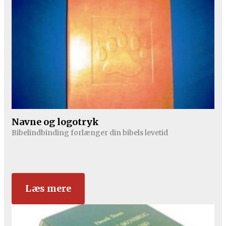
Navne og logotryk
Bibelindbinding forlænger din bibels levetid
Læs mere