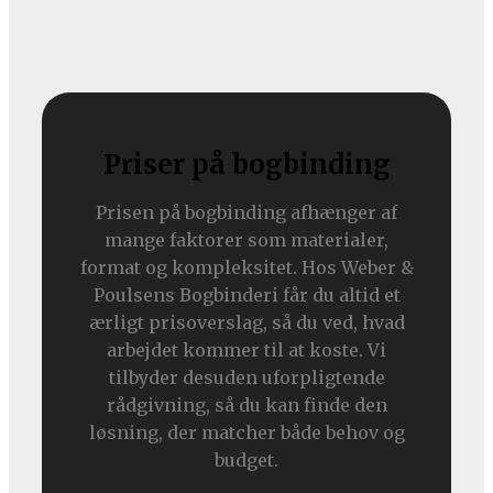
Priser på bogbinding
Prisen på bogbinding afhænger af
mange faktorer som materialer,
format og kompleksitet. Hos Weber &
Poulsens Bogbinderi får du altid et
ærligt prisoverslag, så du ved, hvad
arbejdet kommer til at koste. Vi
tilbyder desuden uforpligtende
rådgivning, så du kan finde den
løsning, der matcher både behov og
budget.