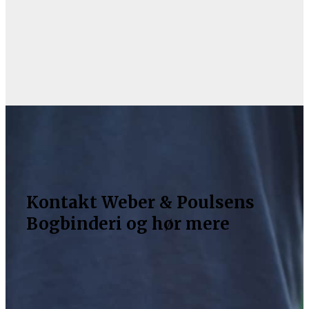
Kontakt Weber & Poulsens
Bogbinderi og hør mere