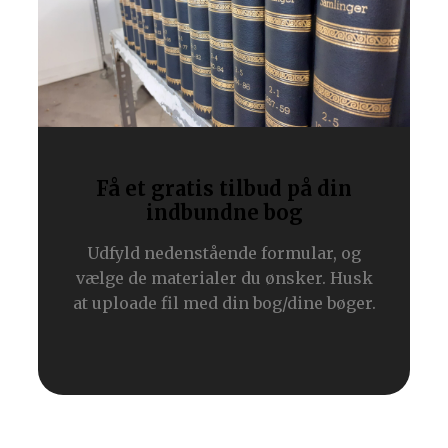
Få et grati​s tilbud på din
indbundne bog
Udfyld nedenstående formular, og
vælge de materialer du ønsker. Husk
at uploade fil med din bog/dine bøger.