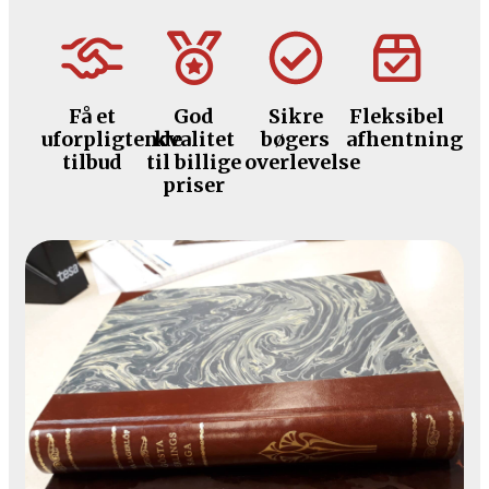
Få et
God
Sikre
Fleksibel
uforpligtende
kvalitet
bøgers
afhentning
tilbud
til billige
overlevelse
priser