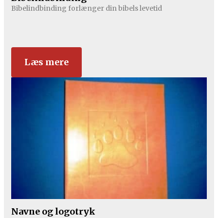
Bibelindbinding forlænger din bibels levetid
Læs mere
Navne og logotryk