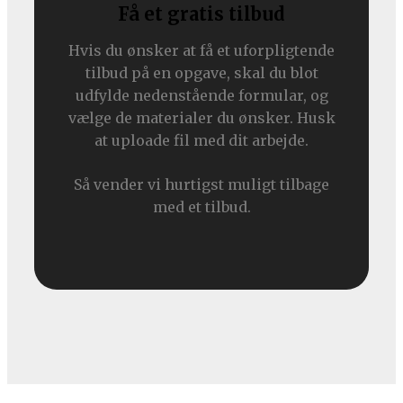
Få et grati​s tilbud
Hvis du ønsker at få et uforpligtende
tilbud på en opgave, skal du blot
udfylde nedenstående formular, og
vælge de materialer du ønsker. Husk
at uploade fil med dit arbejde.
Så vender vi hurtigst muligt tilbage
med et tilbud.